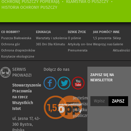
OCHRONĘ PUSZCZY POPIERAJĄ
•
KŁAMSTWA O PUSZCZY
•
HISTORIA OCHRONY PUSZCZY
CO ROBIMY?
EDUKACJA
DZIKIE ŻYCIE
JAK POMÓC?
INNE
Puszcza Białowieska
Warsztaty i szkolenia
O piśmie
1,5 procenta
Sklep
Ochrona gór
365 Dni Dla Klimatu
Artykuły on-line
Wesprzyj nas
Galerie
Ochrona drapieżników
Prenumerata
Aktualności
Korytarze ekologiczne
SERWIS
Dołącz do nas
ZAPISZ SIĘ NA
PROWADZI
NEWSLETTER
Stowarzyszenie
Pracownia
na rzecz
Jesteśmy
ZAPISZ
Wszystkich
organizacją
Istot
pożytku
publicznego
ul. Jasna 17, 43-
360 Bystra,
Polska