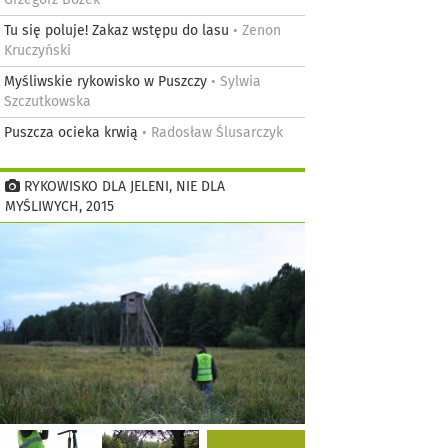
Grzegorz Bożek
Tu się poluje! Zakaz wstępu do lasu
• Zenon
Kruczyński
Myśliwskie rykowisko w Puszczy
• Sylwia
Szczutkowska
Puszcza ocieka krwią
• Radosław Ślusarczyk
RYKOWISKO DLA JELENI, NIE DLA
MYŚLIWYCH, 2015