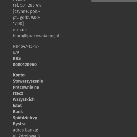
tel. 501 285 417
[czynne: pon.-
pt., godz. 9:00-
17:00]
e-mail:
biuro@pracownia.org.pl
NIP 547-15-17-
679
KRS
0000120960
Konto:
Stowarzyszenie
Pracownia na
rzecz
Wszystkich
Istot
Bank
Spółdzielczy
Bystra
adres banku:
ul. Zdrojowa 3