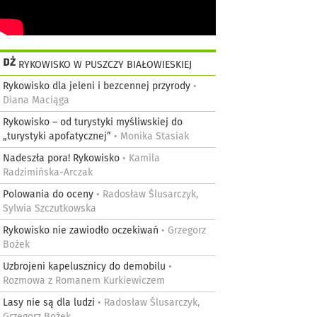
RYKOWISKO W PUSZCZY BIAŁOWIESKIEJ
Rykowisko dla jeleni i bezcennej przyrody
•
Diana Maciąga
Rykowisko – od turystyki myśliwskiej do
„turystyki apofatycznej”
• Monika Stasiak
Nadeszła pora! Rykowisko
• Kamila
Radzimińska-Arczak
Polowania do oceny
• Radosław Ślusarczyk,
Sylwia Szczutkowska
Rykowisko nie zawiodło oczekiwań
• Grzegorz
Bożek
Uzbrojeni kapelusznicy do demobilu
•
Rozmowa z Romanem Kurkiewiczem
Lasy nie są dla ludzi
• Radosław Ślusarczyk,