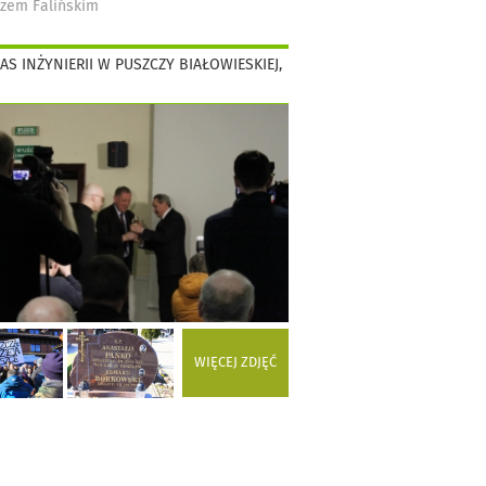
zem Falińskim
AS INŻYNIERII W PUSZCZY BIAŁOWIESKIEJ,
WIĘCEJ ZDJĘĆ