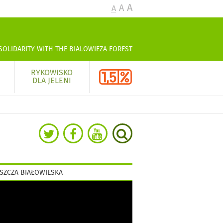
A
A
A
SOLIDARITY WITH THE BIALOWIEZA FOREST
RYKOWISKO
DLA JELENI
SZCZA BIAŁOWIESKA