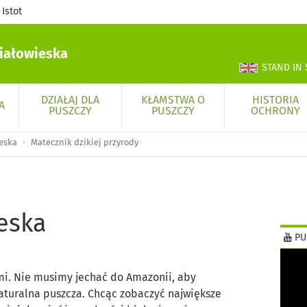
Istot
iałowieska
STAND IN 
DZIAŁAJ DLA
KŁAMSTWA O
HISTORIA
A
PUSZCZY
PUSZCZY
OCHRONY
eska
Matecznik dzikiej przyrody
eska
PU
mi. Nie musimy jechać do Amazonii, aby
aturalna puszcza. Chcąc zobaczyć największe