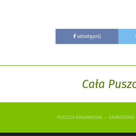
udostępnij
Cała Pusz
PUSZCZA BIAŁOWIESKA
•
ZAGROŻENIA