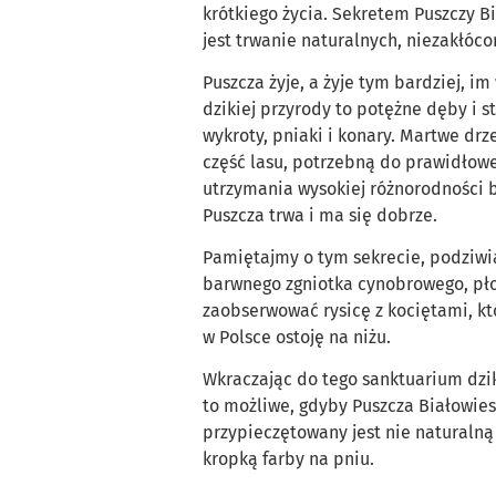
krótkiego życia. Sekretem Puszczy Bi
jest trwanie naturalnych, niezakłóc
Puszcza żyje, a żyje tym bardziej, i
dzikiej przyrody to potężne dęby i str
wykroty, pniaki i konary. Martwe drz
część lasu, potrzebną do prawidłow
utrzymania wysokiej różnorodności b
Puszcza trwa i ma się dobrze.
Pamiętajmy o tym sekrecie, podziwia
barwnego zgniotka cynobrowego, pł
zaobserwować rysicę z kociętami, któ
w Polsce ostoję na niżu.
Wkraczając do tego sanktuarium dzik
to możliwe, gdyby Puszcza Białowie
przypieczętowany jest nie naturaln
kropką farby na pniu.