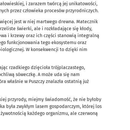
ałowieskiej, i zarazem twórcą jej unikatowości,
onych przez człowieka procesów przyrodniczych.
m więcej jest w niej martwego drewna. Matecznik
zeliste świerki, ale i rozkładające się kłody,
ewa i krzewy oraz ich części stanowią integralną
ego funkcjonowania tego ekosystemu oraz
iologicznej. W konsekwencji to dzięki nim
jąc rzadkiego dzięcioła trójplaczastego,
ochliwą sóweczkę. A może uda się nam
ra właśnie w Puszczy znalazła ostatnią już
iej przyrody, miejmy świadomość, że nie byłoby
ska była zwykłym lasem gospodarczym, której los
ą żywotnością każdego organizmu, ale czerwoną