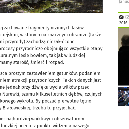
Janus
CZ
2016
iej zachowane fragmenty nizinnych lasów
ropejskim, w których na znacznym obszarze (także
mi przyrody) zachodzą niezakłócone
procesy przyrodnicze obejmujące wszystkie etapy
ralnym lesie bowiem, tak jak w ludzkiej
 mamy starość, śmierć i rozpad.
jsca prostym zestawieniem gatunków, podaniem
niem atrakcji przyrodniczych. Takich danych jest
one jednak przy dźwięku wycia wilków przed
 Narewki, szumu kilkusetletnich dębów, czujnych
erkowego wykrotu. By poczuć pierwotne tętno
 Białowieskiej, trzeba tu przyjechać.
wet najbardziej wnikliwym obserwatorom
i ludzkiej ocenie z punktu widzenia naszego