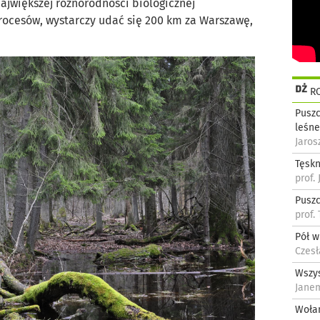
ajwiększej różnorodności biologicznej
rocesów, wystarczy udać się 200 km za Warszawę,
RO
Puszc
leśn
Jaro
Tęsk
prof.
Puszc
prof
Pół w
Czes
Wszys
Jane
Wołan