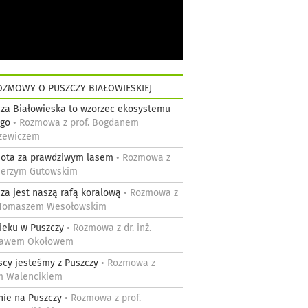
ZMOWY O PUSZCZY BIAŁOWIESKIEJ
za Białowieska to wzorzec ekosystemu
ego
• Rozmowa z prof. Bogdanem
szewiczem
nota za prawdziwym lasem
• Rozmowa z
 Jerzym Gutowskim
za jest naszą rafą koralową
• Rozmowa z
. Tomaszem Wesołowskim
ieku w Puszczy
• Rozmowa z dr. inż.
ławem Okołowem
cy jesteśmy z Puszczy
• Rozmowa z
m Walencikiem
ie na Puszczy
• Rozmowa z prof.