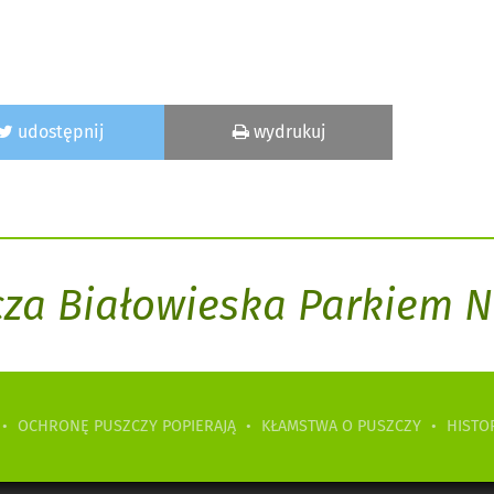
udostępnij
wydrukuj
cza Białowieska Parkiem
•
OCHRONĘ PUSZCZY POPIERAJĄ
•
KŁAMSTWA O PUSZCZY
•
HISTO