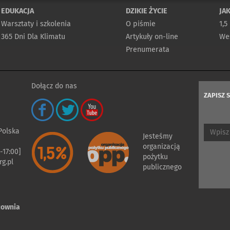
EDUKACJA
DZIKIE ŻYCIE
JA
Warsztaty i szkolenia
O piśmie
1,5
365 Dni Dla Klimatu
Artykuły on-line
Wes
Prenumerata
Dołącz do nas
ZAPISZ 
 Polska
Jesteśmy
organizacją
-17:00]
pożytku
g.pl
publicznego
cownia