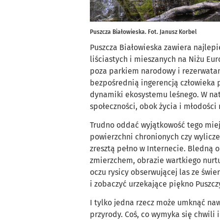
Puszcza Białowieska. Fot. Janusz Korbel
Puszcza Białowieska zawiera najlep
liściastych i mieszanych na Niżu Eu
poza parkiem narodowy i rezerwata
bezpośrednią ingerencją człowieka 
dynamiki ekosystemu leśnego. W natu
społeczności, obok życia i młodości
Trudno oddać wyjątkowość tego mie
powierzchni chronionych czy wylicze
zresztą pełno w Internecie. Bledną 
zmierzchem, obrazie wartkiego nurtu
oczu rysicy obserwującej las ze świ
i zobaczyć urzekające piękno Puszczy
I tylko jedna rzecz może umknąć na
przyrody. Coś, co wymyka się chwili 