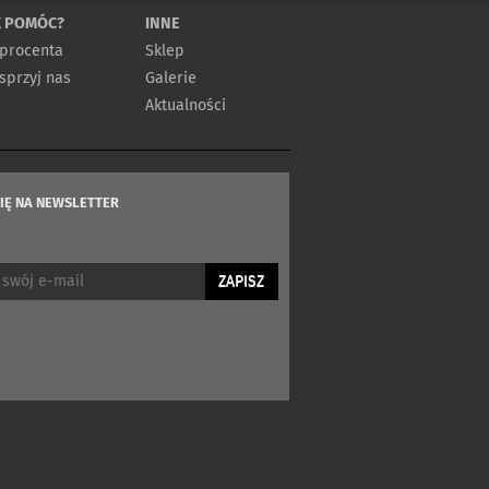
K POMÓC?
INNE
 procenta
Sklep
przyj nas
Galerie
Aktualności
SIĘ NA NEWSLETTER
ZAPISZ