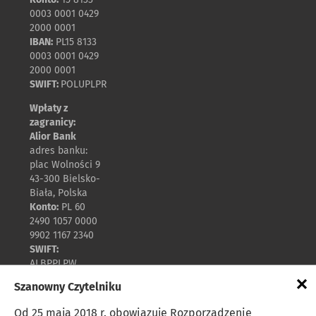
0003 0001 0429
2000 0001
IBAN:
PL15 8133
0003 0001 0429
2000 0001
SWIFT:
POLUPLPR
Wpłaty z
zagranicy:
Alior Bank
adres banku:
plac Wolności 9
43-300 Bielsko-
Biała, Polska
Konto:
PL 60
2490 1057 0000
9902 1167 2340
SWIFT:
ALBPPLPW
×
Szanowny Czytelniku
Polityka prywatności
Od 25 maja 2018 r. obowiązuje Rozporządzenie