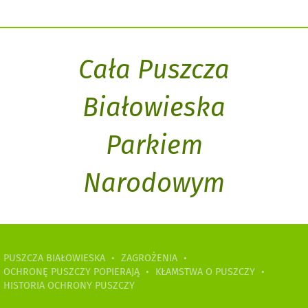
Cała Puszcza
Białowieska
Parkiem
Narodowym
PUSZCZA BIAŁOWIESKA
•
ZAGROŻENIA
•
OCHRONĘ PUSZCZY POPIERAJĄ
•
KŁAMSTWA O PUSZCZY
•
HISTORIA OCHRONY PUSZCZY