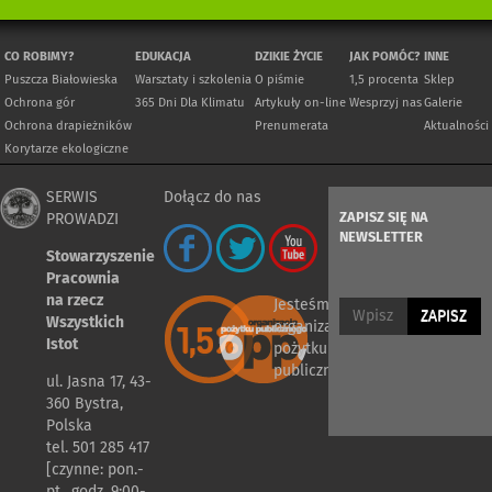
CO ROBIMY?
EDUKACJA
DZIKIE ŻYCIE
JAK POMÓC?
INNE
Puszcza Białowieska
Warsztaty i szkolenia
O piśmie
1,5 procenta
Sklep
Ochrona gór
365 Dni Dla Klimatu
Artykuły on-line
Wesprzyj nas
Galerie
Ochrona drapieżników
Prenumerata
Aktualności
Korytarze ekologiczne
SERWIS
Dołącz do nas
ZAPISZ SIĘ NA
PROWADZI
NEWSLETTER
Stowarzyszenie
Pracownia
na rzecz
Jesteśmy
ZAPISZ
Wszystkich
organizacją
Istot
pożytku
publicznego
ul. Jasna 17, 43-
360 Bystra,
Polska
tel. 501 285 417
[czynne: pon.-
pt., godz. 9:00-