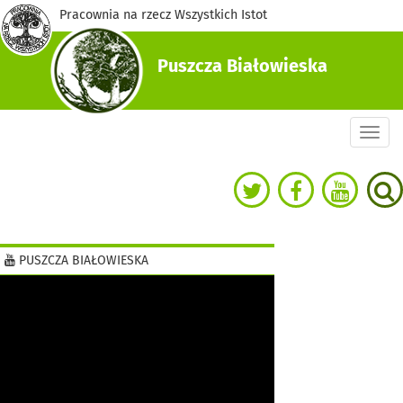
Pracownia na rzecz Wszystkich Istot
Puszcza Białowieska
Togg
navi
PUSZCZA BIAŁOWIESKA