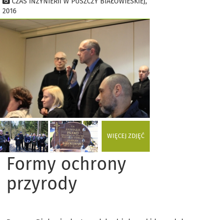
CZAS INŻYNIERII W PUSZCZY BIAŁOWIESKIEJ,
2016
WIĘCEJ ZDJĘĆ
Formy ochrony
przyrody