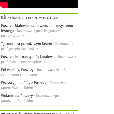
ROZMOWY O PUSZCZY BIAŁOWIESKIEJ
Puszcza Białowieska to wzorzec ekosystemu
leśnego
• Rozmowa z prof. Bogdanem
Jaroszewiczem
Tęsknota za prawdziwym lasem
• Rozmowa z
prof. Jerzym Gutowskim
Puszcza jest naszą rafą koralową
• Rozmowa z
prof. Tomaszem Wesołowskim
Pół wieku w Puszczy
• Rozmowa z dr. inż.
Czesławem Okołowem
Wszyscy jesteśmy z Puszczy
• Rozmowa z
Janem Walencikiem
Wołanie na Puszczy
• Rozmowa z prof.
Januszem Falińskim