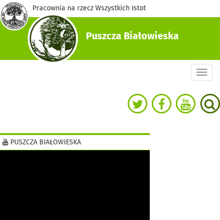
Pracownia na rzecz Wszystkich Istot
Puszcza Białowieska
Togg
navi
PUSZCZA BIAŁOWIESKA