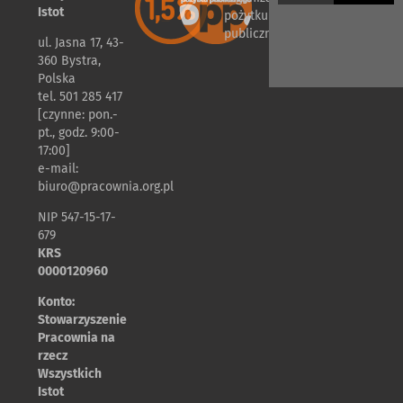
Istot
pożytku
publicznego
ul. Jasna 17, 43-
360 Bystra,
Polska
tel. 501 285 417
[czynne: pon.-
pt., godz. 9:00-
17:00]
e-mail:
biuro@pracownia.org.pl
NIP 547-15-17-
679
KRS
0000120960
Konto:
Stowarzyszenie
Pracownia na
rzecz
Wszystkich
Istot