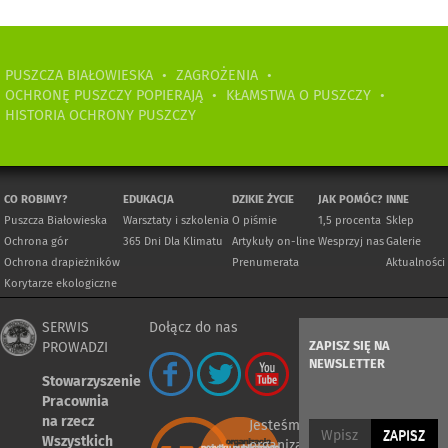
PUSZCZA BIAŁOWIESKA
•
ZAGROŻENIA
•
OCHRONĘ PUSZCZY POPIERAJĄ
•
KŁAMSTWA O PUSZCZY
•
HISTORIA OCHRONY PUSZCZY
CO ROBIMY?
EDUKACJA
DZIKIE ŻYCIE
JAK POMÓC?
INNE
Puszcza Białowieska
Warsztaty i szkolenia
O piśmie
1,5 procenta
Sklep
Ochrona gór
365 Dni Dla Klimatu
Artykuły on-line
Wesprzyj nas
Galerie
Ochrona drapieżników
Prenumerata
Aktualności
Korytarze ekologiczne
SERWIS
Dołącz do nas
ZAPISZ SIĘ NA
PROWADZI
NEWSLETTER
Stowarzyszenie
Pracownia
na rzecz
Jesteśmy
ZAPISZ
Wszystkich
organizacją